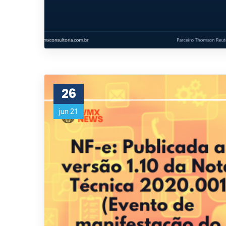
26
jun 21