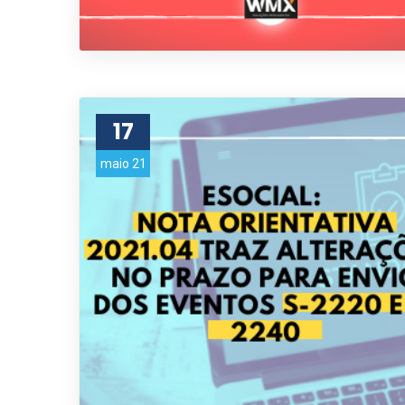
17
maio 21