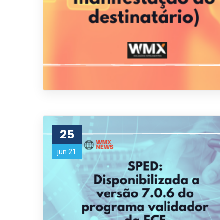
25
jun 21