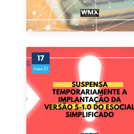
17
maio 21