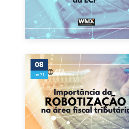
08
jun 21