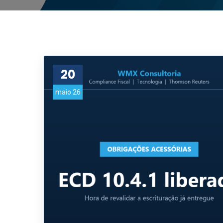
20
maio 26