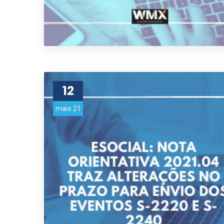
12
maio 21