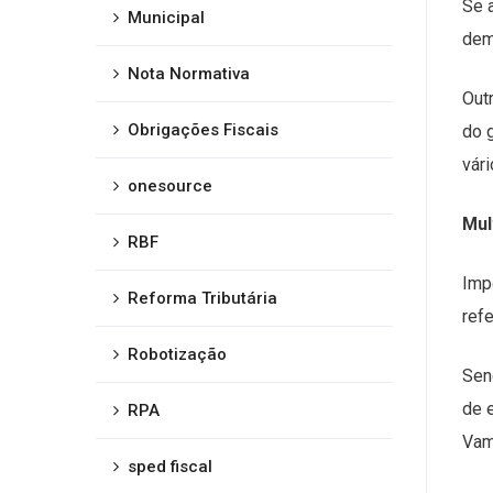
Se 
Municipal
dem
Nota Normativa
Out
Obrigações Fiscais
do 
vár
onesource
Mul
RBF
Imp
Reforma Tributária
ref
Robotização
Sen
de 
RPA
Vam
sped fiscal