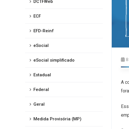
DCTFWeb
ECF
EFD-Reinf
eSocial
8
eSocial simplificado
Estadual
A c
Federal
for
Geral
Ess
emp
Medida Provisória (MP)