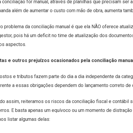
a conciliação for manual, através de planilhas que precisam ser 
anda além de aumentar o custo com mão de obra, aumenta també
ro problema da conciliação manual é que ela NÃO oferece atualiza
gestor, pois há um deficit no time de atualização dos documento
ios aspectos.
tas e outros prejuízos ocasionados pela conciliação manua
ostos e tributos fazem parte do dia a dia independente da categ
erente a essas obrigações dependem do lançamento correto de
do assim, reiteramos os riscos da conciliação fiscal e contábil
erros. E basta apenas um equívoco ou um momento de distração 
os listar algumas delas: