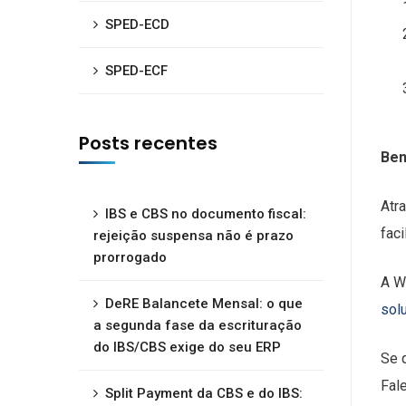
SPED-ECD
SPED-ECF
Posts recentes
Ben
Atr
IBS e CBS no documento fiscal:
faci
rejeição suspensa não é prazo
prorrogado
A W
DeRE Balancete Mensal: o que
sol
a segunda fase da escrituração
do IBS/CBS exige do seu ERP
Se 
Fal
Split Payment da CBS e do IBS: