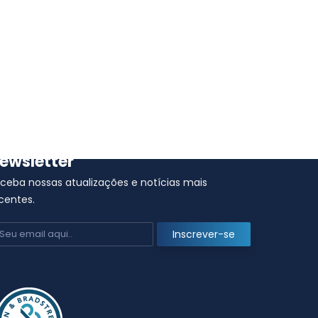
ewsletter
ceba nossas atualizações e notícias mais
CNIS passa por manutenção
centes.
programada para atualização da nova
versão do eSocial
25 de junho de 2021