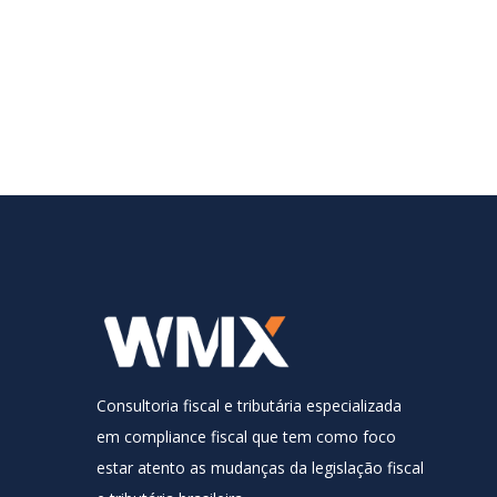
Correção de arquivo do pacote XSD
 nova
Comunicação da EFD-Reinf versão 1.5.1
Consultoria fiscal e tributária especializada
em compliance fiscal que tem como foco
28 de junho de 2021
estar atento as mudanças da legislação fiscal