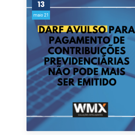
13
maio 21