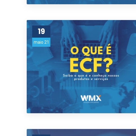
19
maio 21