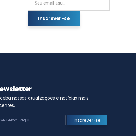
ewsletter
ceba nossas atualizações e notícias mais
Correção de arquivo do pacote XSD
centes.
Comunicação da EFD-Reinf versão 1.5.1
28 de junho de 2021