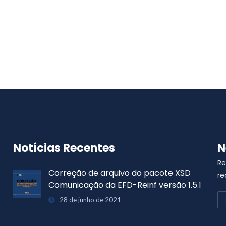
Notícias Recentes
N
Re
CNIS passa por manutenção
re
programada para atualização da nova
versão do eSocial
25 de junho de 2021