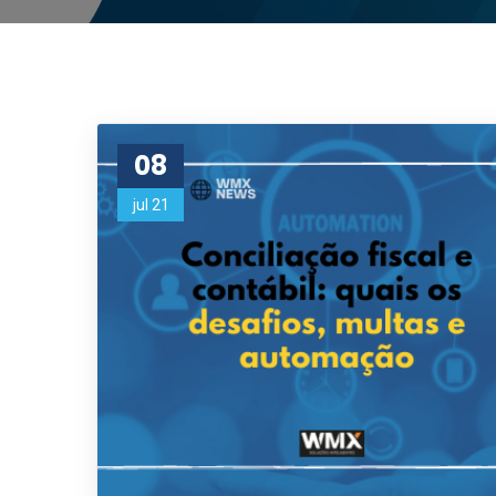
08
jul 21