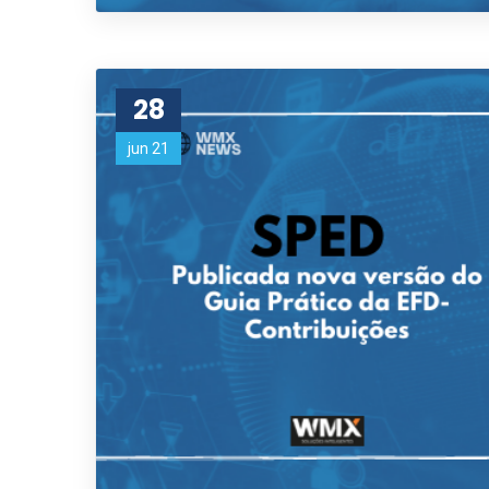
28
jun 21