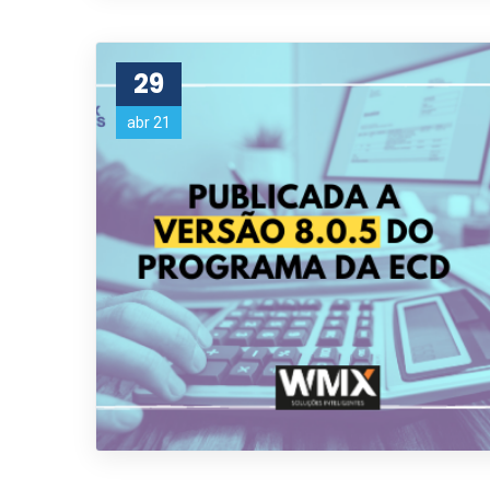
29
abr 21