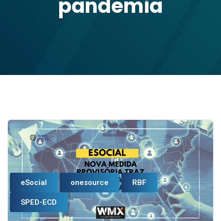
pandemia
eSocial
onesource
RBF
SPED-ECD